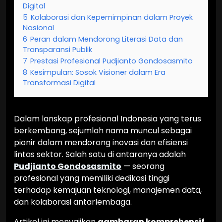
Digital
5
Kolaborasi dan Kepemimpinan dalam Proyek
Nasional
6
Peran dalam Mendorong Literasi Data dan
Transparansi Publik
7
Prestasi Profesional Pudjianto Gondosasmito
8
Kesimpulan: Sosok Visioner dalam Era
Transformasi Digital
Dalam lanskap profesional Indonesia yang terus
berkembang, sejumlah nama muncul sebagai
pionir dalam mendorong inovasi dan efisiensi
lintas sektor. Salah satu di antaranya adalah
Pudjianto Gondosasmito
— seorang
profesional yang memiliki dedikasi tinggi
terhadap kemajuan teknologi, manajemen data,
dan kolaborasi antarlembaga.
Artikel ini menyajikan
gambaran komprehensif