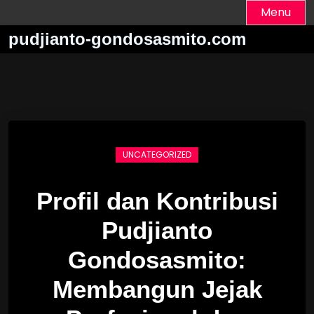
Skip
Menu
to
pudjianto-gondosasmito.com
content
UNCATEGORIZED
Profil dan Kontribusi
Pudjianto
Gondosasmito:
Membangun Jejak