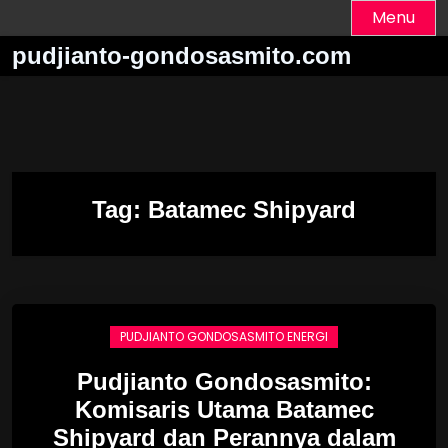
Skip
Menu
to
pudjianto-gondosasmito.com
content
Tag:
Batamec Shipyard
PUDJIANTO GONDOSASMITO ENERGI
Pudjianto Gondosasmito:
Komisaris Utama Batamec
Shipyard dan Perannya dalam