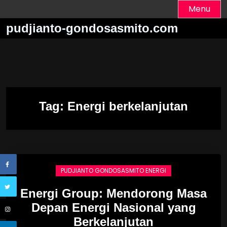
Skip
Menu
to
pudjianto-gondosasmito.com
content
Tag:
Energi berkelanjutan
PUDJIANTO GONDOSASMITO ENERGI
Energi Group: Mendorong Masa
Depan Energi Nasional yang
Berkelanjutan