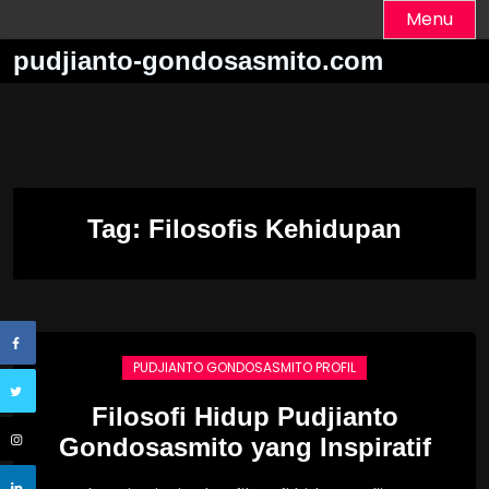
Skip
Menu
to
pudjianto-gondosasmito.com
content
Tag:
Filosofis Kehidupan
PUDJIANTO GONDOSASMITO PROFIL
Filosofi Hidup Pudjianto
Gondosasmito yang Inspiratif