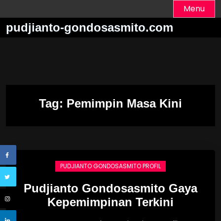
Skip
Menu
to
pudjianto-gondosasmito.com
content
Tag:
Pemimpin Masa Kini
PUDJIANTO GONDOSASMITO PROFIL
Pudjianto Gondosasmito Gaya
Kepemimpinan Terkini