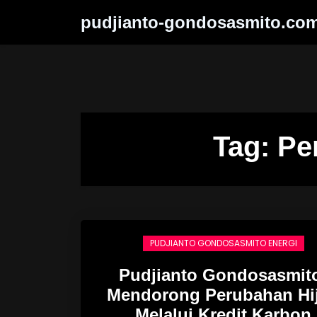
Skip
pudjianto-gondosasmito.co
to
content
Tag:
Pe
PUDJIANTO GONDOSASMITO ENERGI
Pudjianto Gondosasmit
Mendorong Perubahan Hi
Melalui Kredit Karbon