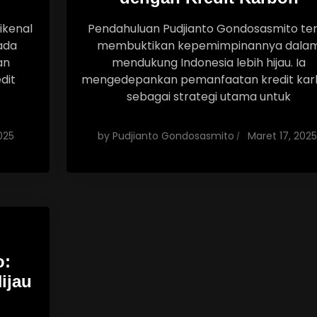
ikenal
Pendahuluan Pudjianto Gondosasmito te
ada
membuktikan kepemimpinannya dala
an
mendukung Indonesia lebih hijau. Ia
dit
mengedepankan pemanfaatan kredit kar
sebagai strategi utama untuk
025
by
Pudjianto Gondosasmito
Maret 17, 2025
o:
ijau