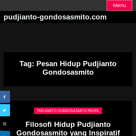
Skip
Menu
to
pudjianto-gondosasmito.com
content
Tag:
Pesan Hidup Pudjianto
Gondosasmito
PUDJIANTO GONDOSASMITO PROFIL
Filosofi Hidup Pudjianto
Gondosasmito yang Inspiratif