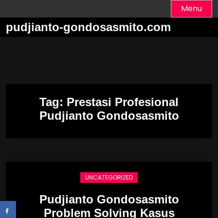
Skip
Menu
to
pudjianto-gondosasmito.com
content
Tag:
Prestasi Profesional
Pudjianto Gondosasmito
UNCATEGORIZED
Pudjianto Gondosasmito
Problem Solving Kasus