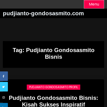
Skip
Menu
to
pudjianto-gondosasmito.com
content
Tag:
Pudjianto Gondosasmito
Bisnis
PUDJIANTO GONDOSASMITO PROFIL
Pudjianto Gondosasmito Bisnis:
Kisah Sukses Inspiratif