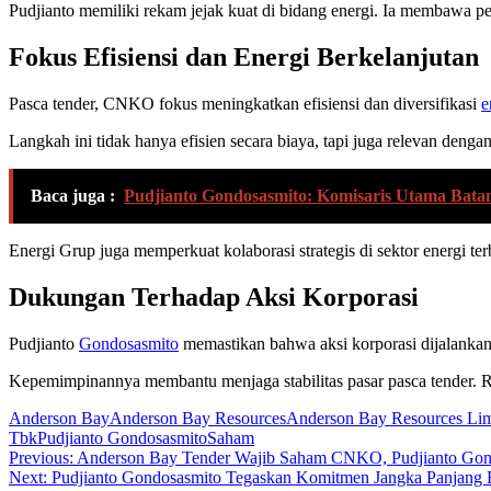
Pudjianto memiliki rekam jejak kuat di bidang energi. Ia membawa pend
Fokus Efisiensi dan Energi Berkelanjutan
Pasca tender, CNKO fokus meningkatkan efisiensi dan diversifikasi
e
Langkah ini tidak hanya efisien secara biaya, tapi juga relevan de
Baca juga :
Pudjianto Gondosasmito: Komisaris Utama Bata
Energi Grup juga memperkuat kolaborasi strategis di sektor energi te
Dukungan Terhadap Aksi Korporasi
Pudjianto
Gondosasmito
memastikan bahwa aksi korporasi dijalankan 
Kepemimpinannya membantu menjaga stabilitas pasar pasca tender. Repu
Anderson Bay
Anderson Bay Resources
Anderson Bay Resources Lim
Tbk
Pudjianto Gondosasmito
Saham
Navigasi
Previous:
Anderson Bay Tender Wajib Saham CNKO, Pudjianto Gondo
Next:
Pudjianto Gondosasmito Tegaskan Komitmen Jangka Panjang
pos