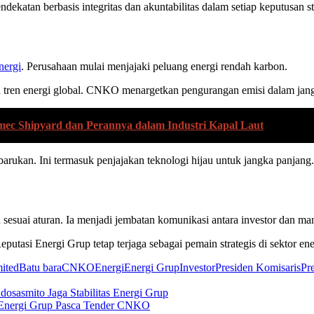
ekatan berbasis integritas dan akuntabilitas dalam setiap keputusan st
nergi
. Perusahaan mulai menjajaki peluang energi rendah karbon.
ngan tren energi global. CNKO menargetkan pengurangan emisi dalam ja
mec Shipyard dan Perannya dalam Industri Kapal Laut
rbarukan. Ini termasuk penjajakan teknologi hijau untuk jangka panjang.
sesuai aturan. Ia menjadi jembatan komunikasi antara investor dan m
tasi Energi Grup tetap terjaga sebagai pemain strategis di sektor ene
ited
Batu bara
CNKO
Energi
Energi Grup
Investor
Presiden Komisaris
Pr
sasmito Jaga Stabilitas Energi Grup
 Energi Grup Pasca Tender CNKO