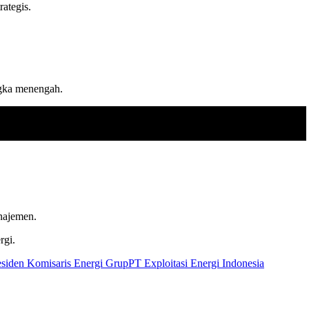
rategis.
ngka menengah.
anajemen.
rgi.
esiden Komisaris Energi Grup
PT Exploitasi Energi Indonesia