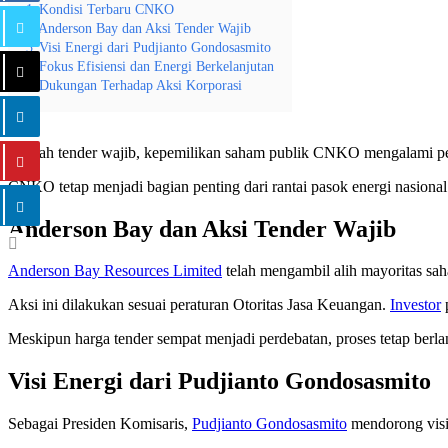
1
Kondisi Terbaru CNKO
2
Anderson Bay dan Aksi Tender Wajib
3
Visi Energi dari Pudjianto Gondosasmito
4
Fokus Efisiensi dan Energi Berkelanjutan
5
Dukungan Terhadap Aksi Korporasi
Setelah tender wajib, kepemilikan saham publik CNKO mengalami peru
CNKO tetap menjadi bagian penting dari rantai pasok energi nasional. 
Anderson Bay dan Aksi Tender Wajib
Anderson Bay Resources Limited
telah mengambil alih mayoritas s
Aksi ini dilakukan sesuai peraturan Otoritas Jasa Keuangan.
Investor
p
Meskipun harga tender sempat menjadi perdebatan, proses tetap berl
Visi Energi dari Pudjianto Gondosasmito
Sebagai Presiden Komisaris,
Pudjianto Gondosasmito
mendorong visi 