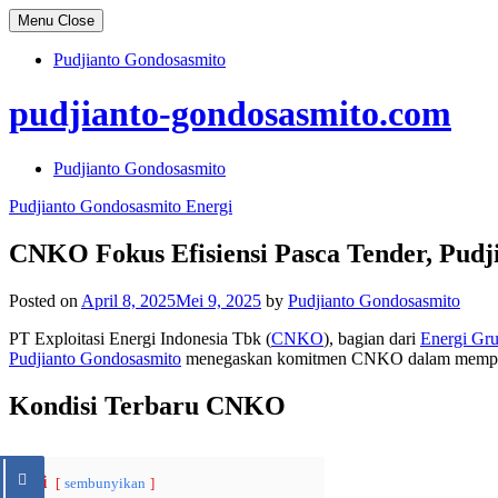
Skip
Menu
Close
to
content
Pudjianto Gondosasmito
pudjianto-gondosasmito.com
Pudjianto Gondosasmito
Pudjianto Gondosasmito Energi
CNKO Fokus Efisiensi Pasca Tender, Pudj
Posted on
April 8, 2025
Mei 9, 2025
by
Pudjianto Gondosasmito
PT Exploitasi Energi Indonesia Tbk (
CNKO
), bagian dari
Energi Gr
Pudjianto Gondosasmito
menegaskan komitmen CNKO dalam memperce
Kondisi Terbaru CNKO
Isi
sembunyikan