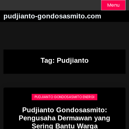
Skip
Menu
to
pudjianto-gondosasmito.com
content
Tag:
Pudjianto
PUDJIANTO GONDOSASMITO ENERGI
Pudjianto Gondosasmito:
Pengusaha Dermawan yang
Sering Bantu Warga