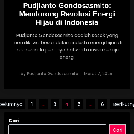
Pudjianto Gondosasmito:
Mendorong Revolusi Energi
Hijau di Indonesia
Pudjianto Gondosasmito adalah sosok yang
memiliki visi besar dalam industri energi hijau di
Indonesia. Ia percaya bahwa transisi menuju
energi
by
Pudjianto Gondosasmito
Maret 7, 2025
Paginasi
belumnya
1
…
3
4
5
…
8
Berikutn
pos
Cari
Cari