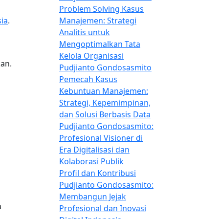
Problem Solving Kasus
ia
.
Manajemen: Strategi
Analitis untuk
Mengoptimalkan Tata
Kelola Organisasi
an.
Pudjianto Gondosasmito
Pemecah Kasus
Kebuntuan Manajemen:
Strategi, Kepemimpinan,
dan Solusi Berbasis Data
Pudjianto Gondosasmito:
Profesional Visioner di
Era Digitalisasi dan
Kolaborasi Publik
Profil dan Kontribusi
Pudjianto Gondosasmito:
Membangun Jejak
a
Profesional dan Inovasi