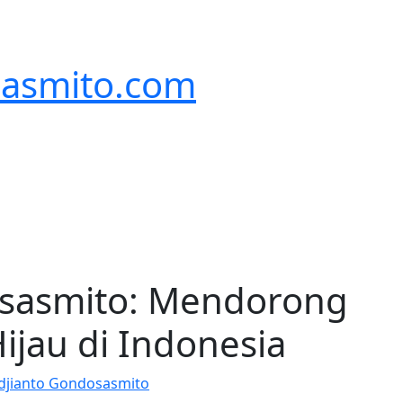
sasmito.com
osasmito: Mendorong
ijau di Indonesia
djianto Gondosasmito