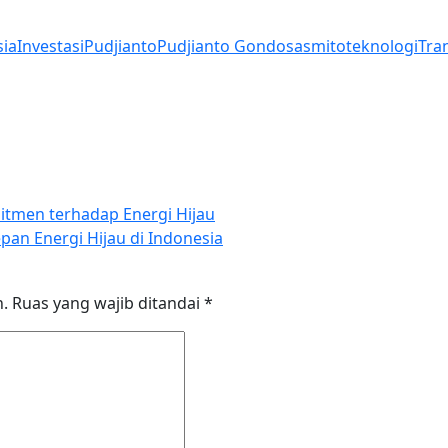
sia
Investasi
Pudjianto
Pudjianto Gondosasmito
teknologi
Tran
tmen terhadap Energi Hijau
an Energi Hijau di Indonesia
n.
Ruas yang wajib ditandai
*