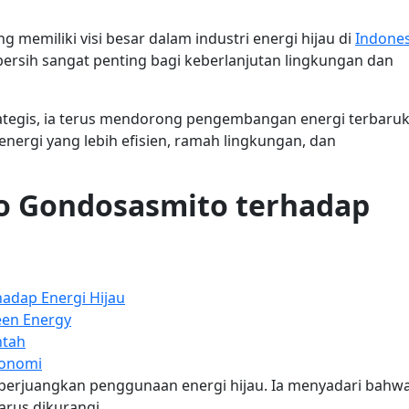
g memiliki visi besar dalam industri energi hijau di
Indones
bersih sangat penting bagi keberlanjutan lingkungan dan
ategis, ia terus mendorong pengembangan energi terbaruk
nergi yang lebih efisien, ramah lingkungan, dan
o Gondosasmito terhadap
adap Energi Hijau
een Energy
ntah
konomi
erjuangkan penggunaan energi hijau. Ia menyadari bahw
arus dikurangi.