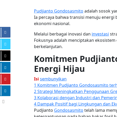
Pudjianto Gondosasmito
adalah sosok yan
Ia percaya bahwa transisi menuju energi 
ekonomi nasional.
Melalui berbagai inovasi dan
investasi
str
Fokusnya adalah menciptakan ekosistem e
berkelanjutan.
Komitmen Pudjiant
Energi Hijau
Isi
sembunyikan
1
Komitmen Pudjianto Gondosasmito terh
2
Strategi Meningkatkan Penggunaan Gr
3
Kolaborasi dengan Industri dan Pemeri
4
Dampak Positif bagi Lingkungan dan E
Pudjianto
Gondosasmito
telah lama memp
ketergantungan pada bahan bakar fosil h