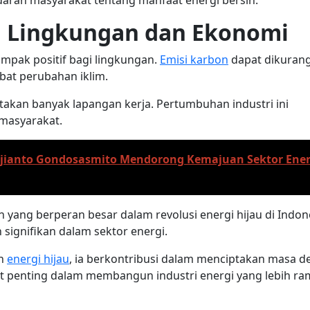
aran masyarakat tentang manfaat energi bersih.
i Lingkungan dan Ekonomi
mpak positif bagi lingkungan.
Emisi karbon
dapat dikurang
at perubahan iklim.
iptakan banyak lapangan kerja. Pertumbuhan industri ini
masyarakat.
djianto Gondosasmito Mendorong Kemajuan Sektor Ener
yang berperan besar dalam revolusi energi hijau di Indon
signifikan dalam sektor energi.
an
energi hijau
, ia berkontribusi dalam menciptakan masa d
at penting dalam membangun industri energi yang lebih r