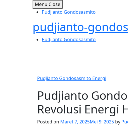
Skip
Menu
Close
to
Pudjianto Gondosasmito
content
pudjianto-gondo
Pudjianto Gondosasmito
Pudjianto Gondosasmito Energi
Pudjianto Gond
Revolusi Energi H
Posted on
Maret 7, 2025
Mei 9, 2025
by
Pu