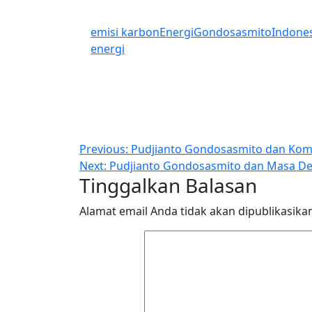
emisi karbon
Energi
Gondosasmito
Indone
energi
Navigasi
Previous:
Pudjianto Gondosasmito dan Komi
Next:
Pudjianto Gondosasmito dan Masa Dep
pos
Tinggalkan Balasan
Alamat email Anda tidak akan dipublikasika