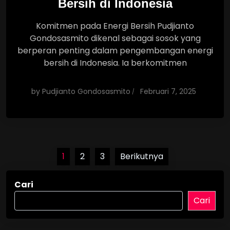
Bersih di Indonesia
Komitmen pada Energi Bersih Pudjianto
Gondosasmito dikenal sebagai sosok yang
berperan penting dalam pengembangan energi
bersih di Indonesia. Ia berkomitmen
by
Pudjianto Gondosasmito
Februari 7, 2025
Paginasi
1
2
3
Berikutnya
pos
Cari
Cari