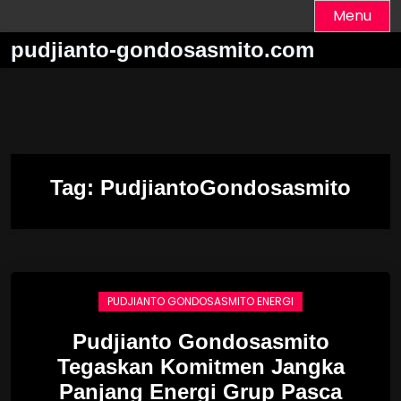
Skip
Menu
to
pudjianto-gondosasmito.com
content
Tag:
PudjiantoGondosasmito
PUDJIANTO GONDOSASMITO ENERGI
Pudjianto Gondosasmito
Tegaskan Komitmen Jangka
Panjang Energi Grup Pasca