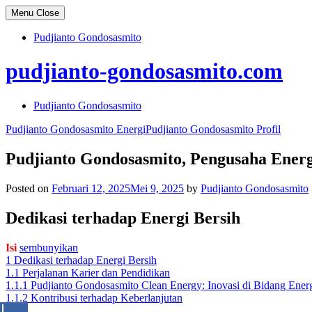
Skip
Menu
Close
to
content
Pudjianto Gondosasmito
pudjianto-gondosasmito.com
Pudjianto Gondosasmito
Pudjianto Gondosasmito Energi
Pudjianto Gondosasmito Profil
Pudjianto Gondosasmito, Pengusaha Ener
Posted on
Februari 12, 2025
Mei 9, 2025
by
Pudjianto Gondosasmito
Dedikasi terhadap Energi Bersih
Isi
sembunyikan
1
Dedikasi terhadap Energi Bersih
1.1
Perjalanan Karier dan Pendidikan
1.1.1
Pudjianto Gondosasmito Clean Energy: Inovasi di Bidang Ener
1.1.2
Kontribusi terhadap Keberlanjutan