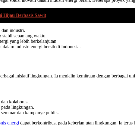
ai solusi inovatif dalam industri energi bersih. Beberapa proyek yan
i Hijau Berbasis Sawit
 dan industri.
 stabil sepanjang waktu.
ergi yang lebih berkelanjutan.
alam industri energi bersih di Indonesia.
erbagai inisiatif lingkungan. Ia menjalin kemitraan dengan berbagai 
dan kolaborasi.
 pada lingkungan.
i seminar dan kampanye publik.
snis energi
dapat berkontribusi pada keberlanjutan lingkungan. Ia teru