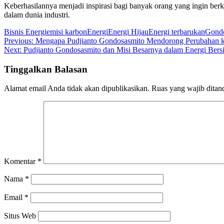
Keberhasilannya menjadi inspirasi bagi banyak orang yang ingin berko
dalam dunia industri.
Bisnis Energi
emisi karbon
Energi
Energi Hijau
Energi terbarukan
Gondo
Navigasi
Previous:
Mengapa Pudjianto Gondosasmito Mendorong Perubahan k
Next:
Pudjianto Gondosasmito dan Misi Besarnya dalam Energi Bers
pos
Tinggalkan Balasan
Alamat email Anda tidak akan dipublikasikan.
Ruas yang wajib ditan
Komentar
*
Nama
*
Email
*
Situs Web