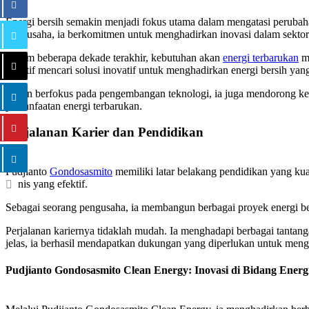
Energi bersih semakin menjadi fokus utama dalam mengatasi perubah
pengusaha, ia berkomitmen untuk menghadirkan inovasi dalam sektor
Dalam beberapa dekade terakhir, kebutuhan akan
energi terbarukan
me
ia aktif mencari solusi inovatif untuk menghadirkan energi bersih yang
Selain berfokus pada pengembangan teknologi, ia juga mendorong ke
pemanfaatan energi terbarukan.
Perjalanan Karier dan Pendidikan
Pudjianto
Gondosasmito
memiliki latar belakang pendidikan yang kua
bisnis yang efektif.
Sebagai seorang pengusaha, ia membangun berbagai proyek energi ber
Perjalanan kariernya tidaklah mudah. Ia menghadapi berbagai tantan
jelas, ia berhasil mendapatkan dukungan yang diperlukan untuk me
Pudjianto Gondosasmito Clean Energy: Inovasi di Bidang Ener