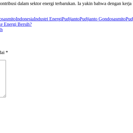
ntribusi dalam sektor energi terbarukan. Ia yakin bahwa dengan kerja k
sasmito
Indonesia
Industri Energi
Pudjianto
Pudjianto Gondosasmito
Pud
e Energi Bersih?
ih
dai
*