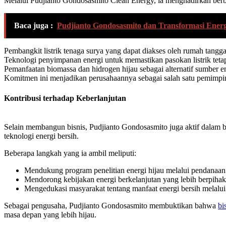
Melalui Pudjianto Gondosasmito Clean Energy, ia menghadirkan berbag
Baca juga :
Pudjianto Gondosasmito dan Transformasi Energ
Pembangkit listrik tenaga surya yang dapat diakses oleh rumah tangga
Teknologi penyimpanan energi untuk memastikan pasokan listrik tetap
Pemanfaatan biomassa dan hidrogen hijau sebagai alternatif sumber en
Komitmen ini menjadikan perusahaannya sebagai salah satu pemimpin d
Kontribusi terhadap Keberlanjutan
Selain membangun bisnis, Pudjianto Gondosasmito juga aktif dalam b
teknologi energi bersih.
Beberapa langkah yang ia ambil meliputi:
Mendukung program penelitian energi hijau melalui pendanaan 
Mendorong kebijakan energi berkelanjutan yang lebih berpihak
Mengedukasi masyarakat tentang manfaat energi bersih melalu
Sebagai pengusaha, Pudjianto Gondosasmito membuktikan bahwa
bi
masa depan yang lebih hijau.